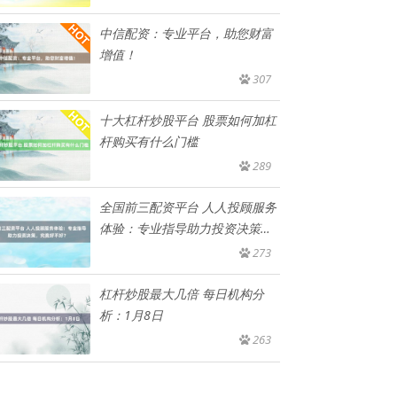
中信配资：专业平台，助您财富
增值！
307
十大杠杆炒股平台 股票如何加杠
杆购买有什么门槛
289
全国前三配资平台 人人投顾服务
体验：专业指导助力投资决策，
究
273
杠杆炒股最大几倍 每日机构分
析：1月8日
263