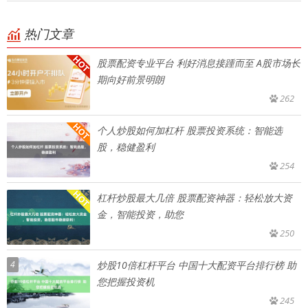
热门文章
股票配资专业平台 利好消息接踵而至 A股市场长
期向好前景明朗
262
个人炒股如何加杠杆 股票投资系统：智能选
股，稳健盈利
254
杠杆炒股最大几倍 股票配资神器：轻松放大资
金，智能投资，助您
250
4
炒股10倍杠杆平台 中国十大配资平台排行榜 助
您把握投资机
245