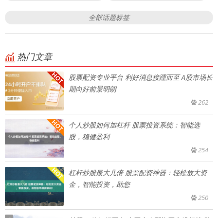
全部话题标签
热门文章
股票配资专业平台 利好消息接踵而至 A股市场长
期向好前景明朗
262
个人炒股如何加杠杆 股票投资系统：智能选
股，稳健盈利
254
杠杆炒股最大几倍 股票配资神器：轻松放大资
金，智能投资，助您
250