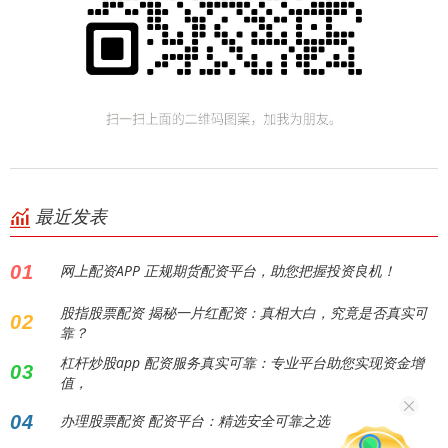
最近发表
01
网上配资APP 正规期货配资平台，助您把握投资良机！
股指股票配资 揭秘一片红配资：真相大白，究竟是否真实可
02
靠？
杠杆炒股app 配资服务真实可靠：专业平台助您实现资金增
03
值，
04
办理股票配资 配资平台：精选安全可靠之选