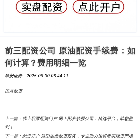
前三配资公司 原油配资手续费：如
何计算？费用明细一览
华安证券
2025-06-30 06:44:11
按月配资
线上股票配资门户 网上配资炒股公司：精选平台，助您盈
上一篇：
利！
配资开户 洛阳股票配资服务，专业助力投资者实现资产增
下一篇：