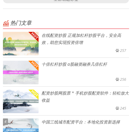
热门文章
在线配资炒股 正规加杠杆炒股平台，安全高
效，助您实现投资倍增
257
十倍杠杆炒股 a股融资融券几倍杠杆
256
配资炒股网股票 * 手机炒股配资软件：轻松放大
收益
245
4
中国三线城市配资平台：本地化投资新选择