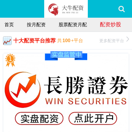
配资炒股
首页
按月配资
股票配资月配
十大配资平台推荐
更多配资平台
共
100
+平台