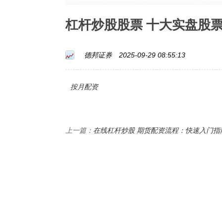
杠杆炒股股票 十大实盘股票
德邦证券
2025-09-29 08:55:13
按月配资
在线杠杆炒股 期货配资流程：快速入门指
上一篇：