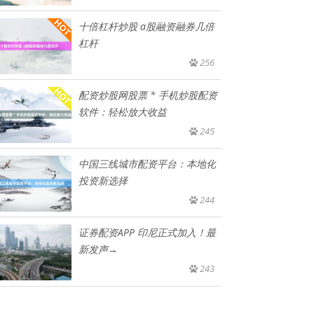
十倍杠杆炒股 a股融资融券几倍
杠杆
256
配资炒股网股票 * 手机炒股配资
软件：轻松放大收益
245
中国三线城市配资平台：本地化
投资新选择
244
证券配资APP 印尼正式加入！最
新发声→
243