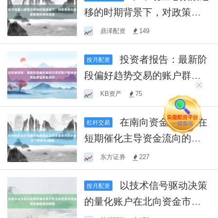
移的时期背景下，对政策变
化高度敏感的博弈型资
鼎泽配资
149
投资者报告：最新阶
按月配资
段偏好趋势交易的账户群体
使用股票证券配资的
KB资产
75
在南向资金交易圈在
杠杆交易
短期催化主导资金流向的阶
段这一阶段中a股融
东方证券
227
以技术信号驱动决策
按月配资
的量化账户在北向资金市场
运用实盘配资的数据