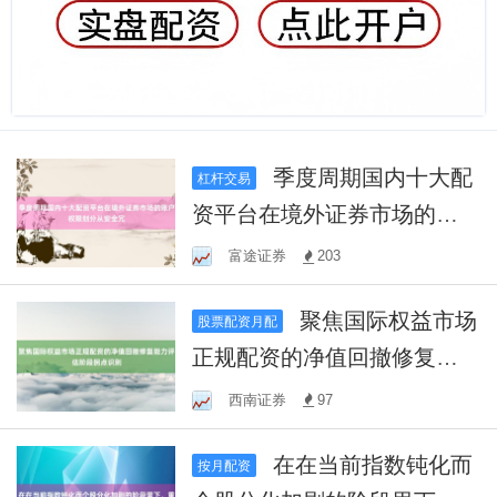
季度周期国内十大配
杠杆交易
资平台在境外证券市场的账
户权限划分从安全冗
富途证券
203
聚焦国际权益市场
股票配资月配
正规配资的净值回撤修复能
力评估阶段拐点识别
西南证券
97
在在当前指数钝化而
按月配资