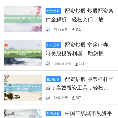
配资炒股 炒股配资条
配资炒股
件全解析：轻松入门，放大
收益！
招商证券
151
配资炒股 富途证券：
杠杆交易
港美股投资利器，助您把握
全球机遇！
华融通证券
221
配资炒股 股票杠杆平
按月配资
台：高效投资工具，轻松放
大收益，风险可控！
骁融在线
207
中国三线城市配资平
配资炒股