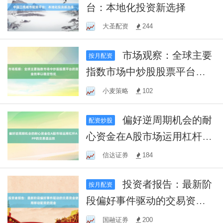
台：本地化投资新选择
大圣配资
244
市场观察：全球主要
按月配资
指数市场中炒股股票平台的
资金效率以稳定性优
小麦策略
102
偏好逆周期机会的耐
配资炒股
心资金在A股市场运用杠杆AP
P的交易退出效
信达证券
184
投资者报告：最新阶
按月配资
段偏好事件驱动的交易资金
使用移动配资的资金
国融证券
200