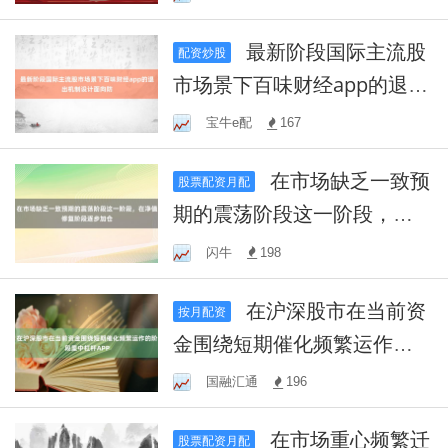
最新阶段国际主流股
配资炒股
市场景下百味财经app的退出
机制设计面向防
宝牛e配
167
在市场缺乏一致预
股票配资月配
期的震荡阶段这一阶段，在
净值修复阶段逐步加仓
闪牛
198
在沪深股市在当前资
按月配资
金围绕短期催化频繁运作的
阶段里中杠杆APP
国融汇通
196
在市场重心频繁迁
股票配资月配